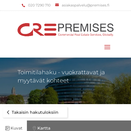
‌020 7290 710
asiakaspalvelu@premises.fi
Valitse sivu
Toimitilahaku - vuokrattavat ja
myytävät kohteet
Takaisin hakutuloksiin
Kuvat
Kartta