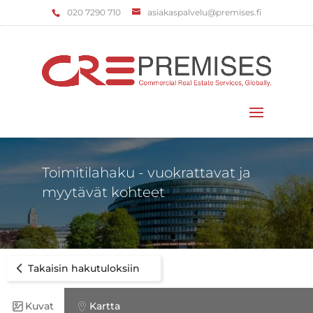
‌020 7290 710
asiakaspalvelu@premises.fi
Valitse sivu
Toimitilahaku - vuokrattavat ja
myytävät kohteet
Takaisin hakutuloksiin
Kuvat
Kartta