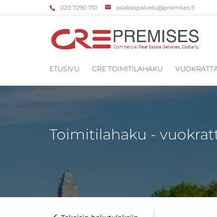
‌020 7290 710
asiakaspalvelu@premises.fi
ETUSIVU
CRE TOIMITILAHAKU
VUOKRATTA
Toimitilahaku - vuokrat