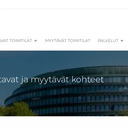
VAT TOIMITILAT
MYYTÄVÄT TOIMITILAT
PALVELUT
tavat ja myytävät kohteet