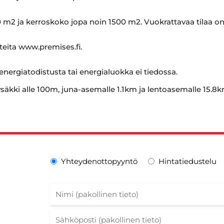
 m2 ja kerroskoko jopa noin 1500 m2. Vuokrattavaa tilaa on
hteita www.premises.fi.
 energiatodistusta tai energialuokka ei tiedossa.
säkki alle 100m, juna-asemalle 1.1km ja lentoasemalle 15.8k
Yhteydenottopyyntö
Hintatiedustelu