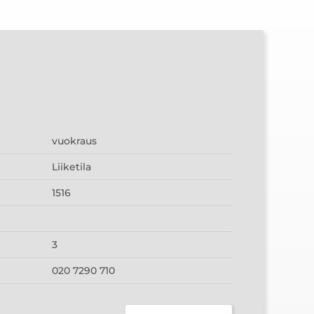
vuokraus
Liiketila
1516
3
020 7290 710