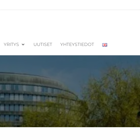
YRITYS
UUTISET
YHTEYSTIEDOT