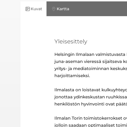
Kuvat
Kartta
Yleisesittely
Helsingin Ilmalaan valmistuvasta Il
juna-aseman vieressä sijaitseva k
yritys- ja mediatoiminnan keskuks
harjoittamiseksi.
Ilmalasta on loistavat kulkuyhteyde
jonottaa ydinkeskustan ruuhkissa. I
henkilöstön hyvinvointi ovat päätö
Ilmalan Torin toimistokerrokset ova
jolloin saadaan optimaaliset toimit