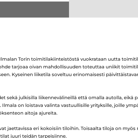
malan Torin toimitilakiinteistöstä vuokrataan uutta toimitila
ohde tarjoaa oivan mahdollisuuden toteuttaa uniikit toimiti
een. Kyseinen liiketila soveltuu erinomaisesti päivittäistav
t sekä julkisilla liikennevälineillä että omalla autolla, eikä 
lmala on loistava valinta vastuullisille yrityksille, joille y
ksenteon aitoja ajureita.
t jaettavissa eri kokoisiin tiloihin. Toisaalta tiloja on myös
ilat juuri teidän tarpeisiinne.