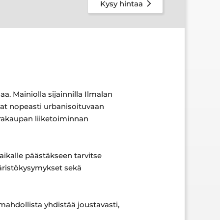
Kysy hintaa
a. Mainiolla sijainnilla Ilmalan
lat nopeasti urbanisoituvaan
arakaupan liiketoiminnan
paikalle päästäkseen tarvitse
mpäristökysymykset sekä
 mahdollista yhdistää joustavasti,