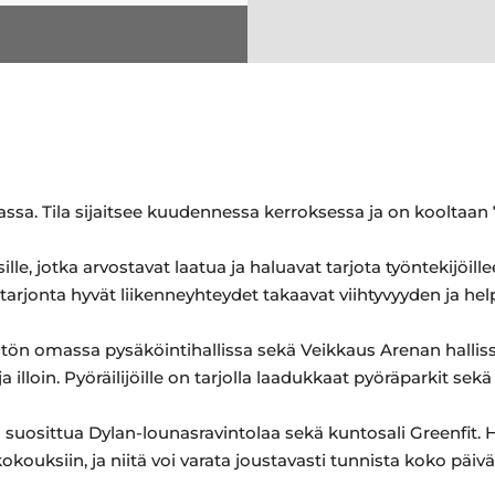
assa. Tila sijaitsee kuudennessa kerroksessa ja on kooltaan 
ille, jotka arvostavat laatua ja haluavat tarjota työntekijöil
tarjonta hyvät liikenneyhteydet takaavat viihtyvyyden ja hel
istön omassa pysäköintihallissa sekä Veikkaus Arenan halli
 illoin. Pyöräilijöille on tarjolla laadukkaat pyöräparkit sekä s
i suosittua Dylan-lounasravintolaa sekä kuntosali Greenfit. 
okouksiin, ja niitä voi varata joustavasti tunnista koko päivä