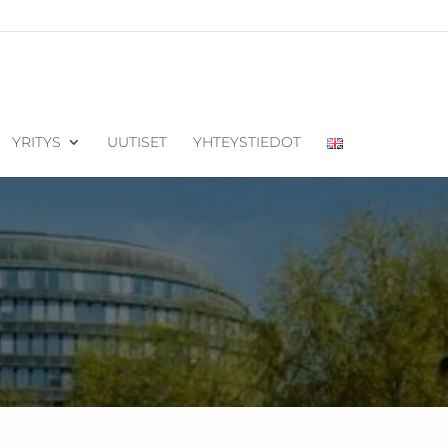
YRITYS
UUTISET
YHTEYSTIEDOT