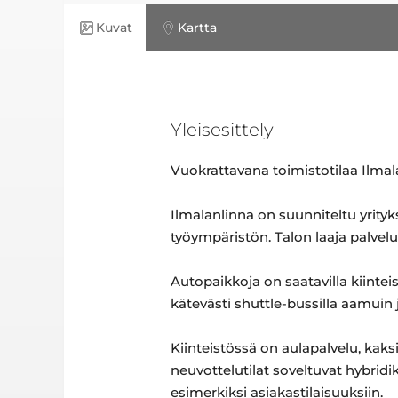
Kuvat
Kartta
Yleisesittely
Vuokrattavana toimistotilaa Ilmal
Ilmalanlinna on suunniteltu yrityks
työympäristön. Talon laaja palvelu
Autopaikkoja on saatavilla kiinte
kätevästi shuttle-bussilla aamuin ja
Kiinteistössä on aulapalvelu, kaks
neuvottelutilat soveltuvat hybridik
esimerkiksi asiakastilaisuuksiin.