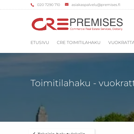
‌020 7290 710
asiakaspalvelu@premises.fi
ETUSIVU
CRE TOIMITILAHAKU
VUOKRATTA
Toimitilahaku - vuokrat