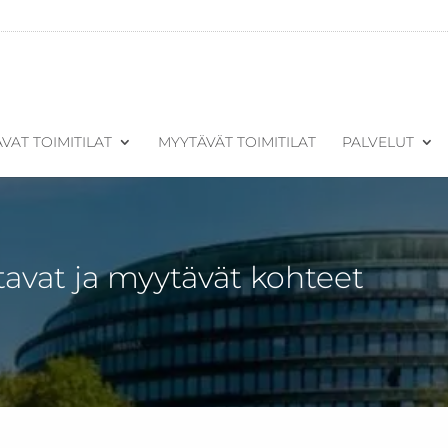
VAT TOIMITILAT
MYYTÄVÄT TOIMITILAT
PALVELUT
tavat ja myytävät kohteet