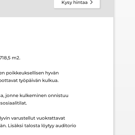
Kysy hintaa
718,5 m2.
leen poikkeuksellisen hyvän
pottavat työpäivän kulkua.
ssa, jonne kulkeminen onnistuu
osiaalitilat.
Hyvin varustellut vuokrattavat
än. Lisäksi talosta löytyy auditorio