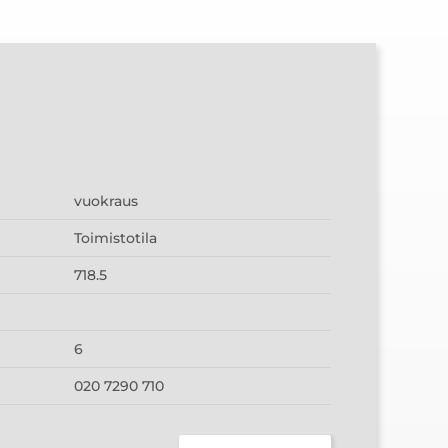
vuokraus
Toimistotila
718.5
6
020 7290 710