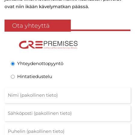
ovat niin ikään kävelymatkan päässä.
Ota yhteyttä
Yhteydenottopyyntö
Hintatiedustelu