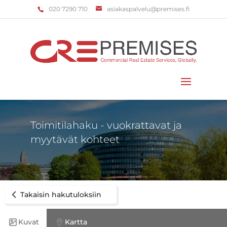
‌020 7290 710
asiakaspalvelu@premises.fi
Valitse sivu
Toimitilahaku - vuokrattavat ja
myytävät kohteet
Takaisin hakutuloksiin
Kuvat
Kartta