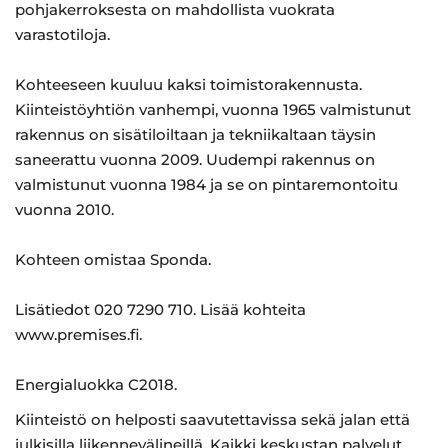
pohjakerroksesta on mahdollista vuokrata
varastotiloja.
Kohteeseen kuuluu kaksi toimistorakennusta.
Kiinteistöyhtiön vanhempi, vuonna 1965 valmistunut
rakennus on sisätiloiltaan ja tekniikaltaan täysin
saneerattu vuonna 2009. Uudempi rakennus on
valmistunut vuonna 1984 ja se on pintaremontoitu
vuonna 2010.
Kohteen omistaa Sponda.
Lisätiedot 020 7290 710. Lisää kohteita
www.premises.fi.
Energialuokka C2018.
Kiinteistö on helposti saavutettavissa sekä jalan että
julkisilla liikennevälineillä. Kaikki keskustan palvelut