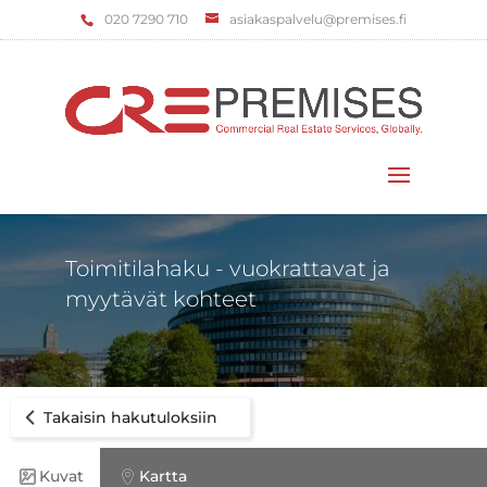
‌020 7290 710
asiakaspalvelu@premises.fi
Valitse sivu
Toimitilahaku - vuokrattavat ja
myytävät kohteet
Takaisin hakutuloksiin
Kuvat
Kartta