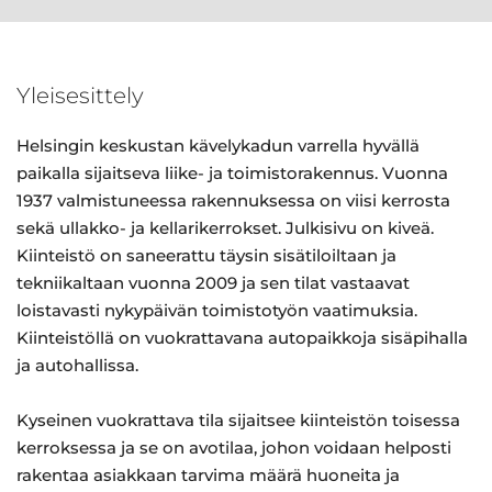
Yleisesittely
Helsingin keskustan kävelykadun varrella hyvällä
paikalla sijaitseva liike- ja toimistorakennus. Vuonna
1937 valmistuneessa rakennuksessa on viisi kerrosta
sekä ullakko- ja kellarikerrokset. Julkisivu on kiveä.
Kiinteistö on saneerattu täysin sisätiloiltaan ja
tekniikaltaan vuonna 2009 ja sen tilat vastaavat
loistavasti nykypäivän toimistotyön vaatimuksia.
Kiinteistöllä on vuokrattavana autopaikkoja sisäpihalla
ja autohallissa.
Kyseinen vuokrattava tila sijaitsee kiinteistön toisessa
kerroksessa ja se on avotilaa, johon voidaan helposti
rakentaa asiakkaan tarvima määrä huoneita ja