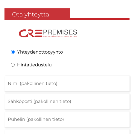
Ota yhteyttä
Yhteydenottopyyntö
Hintatiedustelu