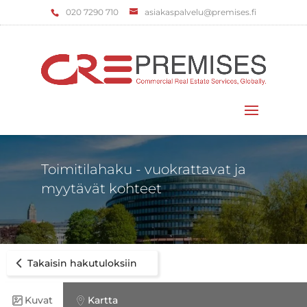
‌020 7290 710
asiakaspalvelu@premises.fi
Valitse sivu
Toimitilahaku - vuokrattavat ja
myytävät kohteet
Takaisin hakutuloksiin
Kuvat
Kartta