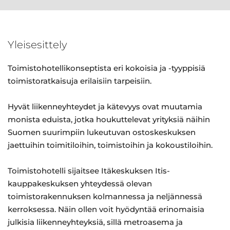
Yleisesittely
Toimistohotellikonseptista eri kokoisia ja -tyyppisiä
toimistoratkaisuja erilaisiin tarpeisiin.
Hyvät liikenneyhteydet ja kätevyys ovat muutamia
monista eduista, jotka houkuttelevat yrityksiä näihin
Suomen suurimpiin lukeutuvan ostoskeskuksen
jaettuihin toimitiloihin, toimistoihin ja kokoustiloihin.
Toimistohotelli sijaitsee Itäkeskuksen Itis-
kauppakeskuksen yhteydessä olevan
toimistorakennuksen kolmannessa ja neljännessä
kerroksessa. Näin ollen voit hyödyntää erinomaisia
julkisia liikenneyhteyksiä, sillä metroasema ja