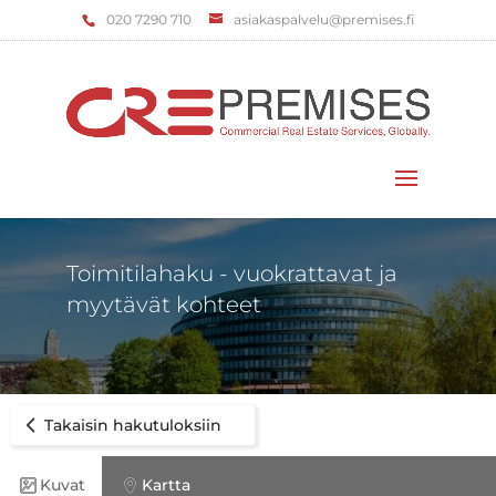
‌020 7290 710
asiakaspalvelu@premises.fi
Valitse sivu
Toimitilahaku - vuokrattavat ja
myytävät kohteet
Takaisin hakutuloksiin
Kuvat
Kartta