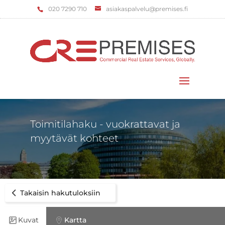
‌020 7290 710
asiakaspalvelu@premises.fi
Valitse sivu
Toimitilahaku - vuokrattavat ja
myytävät kohteet
Takaisin hakutuloksiin
Kuvat
Kartta