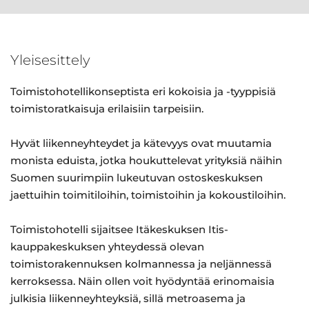
Yleisesittely
Toimistohotellikonseptista eri kokoisia ja -tyyppisiä
toimistoratkaisuja erilaisiin tarpeisiin.
Hyvät liikenneyhteydet ja kätevyys ovat muutamia
monista eduista, jotka houkuttelevat yrityksiä näihin
Suomen suurimpiin lukeutuvan ostoskeskuksen
jaettuihin toimitiloihin, toimistoihin ja kokoustiloihin.
Toimistohotelli sijaitsee Itäkeskuksen Itis-
kauppakeskuksen yhteydessä olevan
toimistorakennuksen kolmannessa ja neljännessä
kerroksessa. Näin ollen voit hyödyntää erinomaisia
julkisia liikenneyhteyksiä, sillä metroasema ja