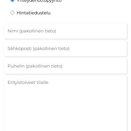
Yhteydenottopyyntö
Hintatiedustelu