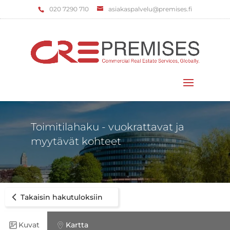
‌020 7290 710
asiakaspalvelu@premises.fi
Valitse sivu
Toimitilahaku - vuokrattavat ja
myytävät kohteet
Takaisin hakutuloksiin
Kuvat
Kartta