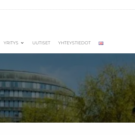
YRITYS
UUTISET
YHTEYSTIEDOT