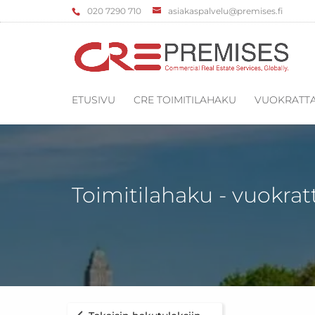
‌020 7290 710
asiakaspalvelu@premises.fi
ETUSIVU
CRE TOIMITILAHAKU
VUOKRATTA
Toimitilahaku - vuokrat