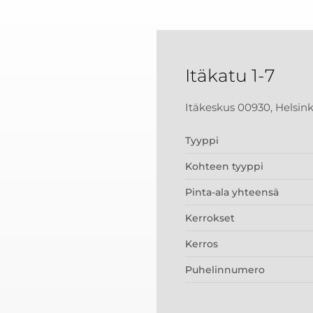
Itäkatu 1-7
Itäkeskus 00930, Helsink
Tyyppi
Kohteen tyyppi
Pinta-ala yhteensä
Kerrokset
Kerros
Puhelinnumero