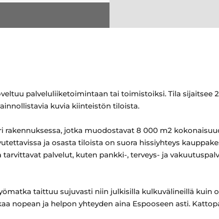
veltuu palveluliiketoimintaan tai toimistoiksi. Tila sijaitsee
nnollistavia kuvia kiinteistön tiloista.
 6 eri rakennuksessa, jotka muodostavat 8 000 m2 kokonaisuu
aavutettavissa ja osasta tiloista on suora hissiyhteys kaup
 tarvittavat palvelut, kuten pankki-, terveys- ja vakuutuspal
yömatka taittuu sujuvasti niin julkisilla kulkuvälineillä ku
a nopean ja helpon yhteyden aina Espooseen asti. Kattopar