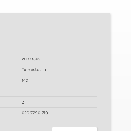
i
vuokraus
Toimistotila
142
2
020 7290 710