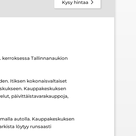
Kysy hintaa
 2. kerroksessa Tallinnanaukion
den. Itiksen kokonaisvaltaiset
pakeskukseen. Kauppakeskuksen
velut, päivittäistavarakauppoja,
in omalla autolla. Kauppakeskuksen
kista löytyy runsaasti