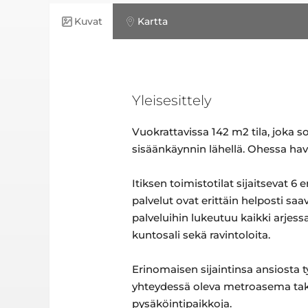
Kuvat
Kartta
Yleisesittely
Vuokrattavissa 142 m2 tila, joka so
sisäänkäynnin lähellä. Ohessa havai
Itiksen toimistotilat sijaitsevat
palvelut ovat erittäin helposti s
palveluihin lukeutuu kaikki arjessa
kuntosali sekä ravintoloita.
Erinomaisen sijaintinsa ansiosta t
yhteydessä oleva metroasema taka
pysäköintipaikkoja.