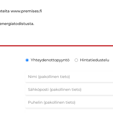
ohteita www.premises.fi
 energiatodistusta.
Yhteydenottopyyntö
Hintatiedustelu