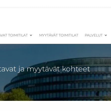
VAT TOIMITILAT
MYYTÄVÄT TOIMITILAT
PALVELUT
tavat ja myytävät kohteet