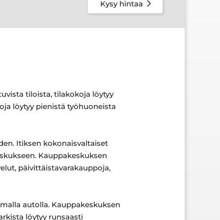
Kysy hintaa
vista tiloista, tilakokoja löytyy
koja löytyy pienistä työhuoneista
den. Itiksen kokonaisvaltaiset
pakeskukseen. Kauppakeskuksen
velut, päivittäistavarakauppoja,
in omalla autolla. Kauppakeskuksen
kista löytyy runsaasti