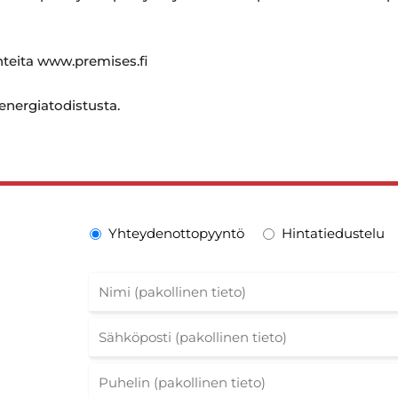
ohteita www.premises.fi
 energiatodistusta.
Yhteydenottopyyntö
Hintatiedustelu