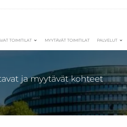
VAT TOIMITILAT
MYYTÄVÄT TOIMITILAT
PALVELUT
tavat ja myytävät kohteet