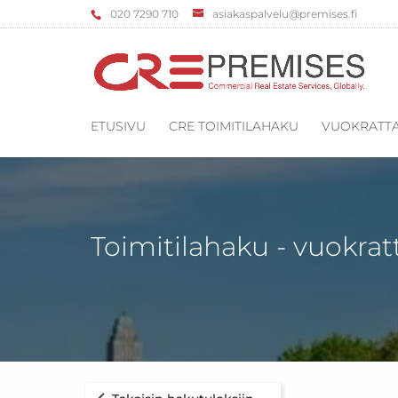
‌020 7290 710
asiakaspalvelu@premises.fi
ETUSIVU
CRE TOIMITILAHAKU
VUOKRATTA
Toimitilahaku - vuokrat