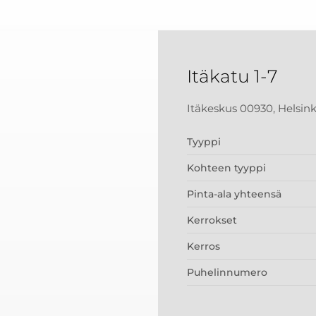
Itäkatu 1-7
Itäkeskus 00930, Helsink
Tyyppi
Kohteen tyyppi
Pinta-ala yhteensä
Kerrokset
Kerros
Puhelinnumero