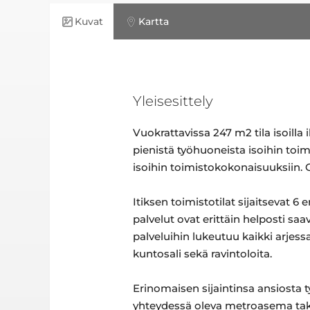
Kuvat
Kartta
Yleisesittely
Vuokrattavissa 247 m2 tila isoilla 
pienistä työhuoneista isoihin toim
isoihin toimistokokonaisuuksiin. O
Itiksen toimistotilat sijaitsevat
palvelut ovat erittäin helposti s
palveluihin lukeutuu kaikki arjessa
kuntosali sekä ravintoloita.
Erinomaisen sijaintinsa ansiosta t
yhteydessä oleva metroasema taka