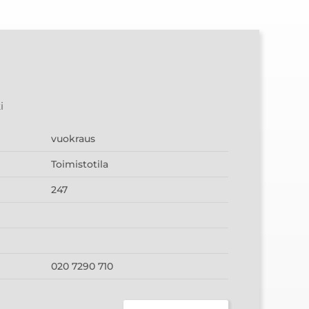
i
vuokraus
Toimistotila
247
020 7290 710