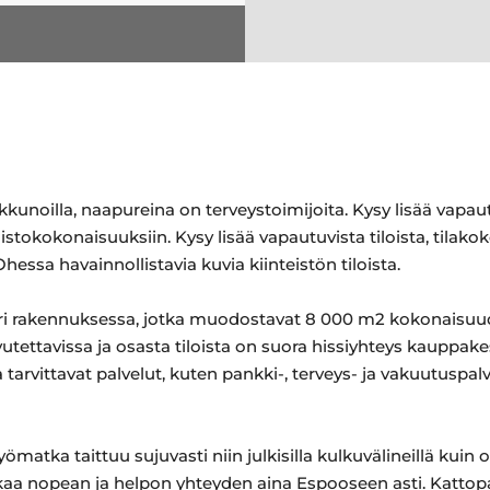
ikkunoilla, naapureina on terveystoimijoita. Kysy lisää vapautu
istokokonaisuuksiin. Kysy lisää vapautuvista tiloista, tilako
hessa havainnollistavia kuvia kiinteistön tiloista.
 6 eri rakennuksessa, jotka muodostavat 8 000 m2 kokonaisuu
aavutettavissa ja osasta tiloista on suora hissiyhteys kaup
 tarvittavat palvelut, kuten pankki-, terveys- ja vakuutuspal
yömatka taittuu sujuvasti niin julkisilla kulkuvälineillä ku
a nopean ja helpon yhteyden aina Espooseen asti. Kattopar