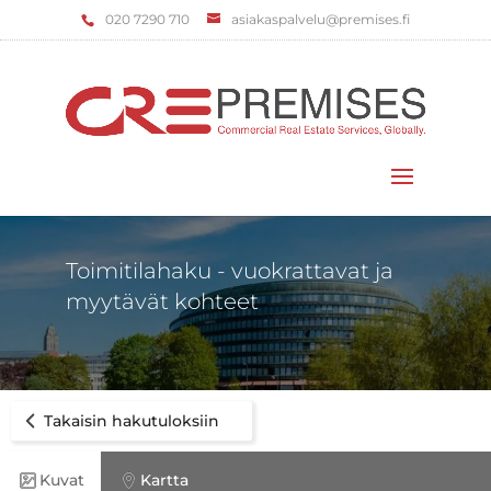
‌020 7290 710
asiakaspalvelu@premises.fi
Valitse sivu
Toimitilahaku - vuokrattavat ja
myytävät kohteet
Takaisin hakutuloksiin
Kuvat
Kartta