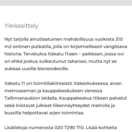
Yleisesittely
Nyt tarjolla ainutlaatuinen mahdollisuus vuokrata 310
m2 entinen putkatila, jolla on kirjaimellisesti vangitseva
historia. Tervetuloa Itäkatu 11:een – paikkaan, jossa ovi
on ehkä joskus sulkeutunut takanasi, mutta nyt se
aukeaa uusille bisnesideoille.
Itäkatu 11 on toimitilakiinteistö Itäkeskuksessa, aivan
metroaseman ja kauppakeskuksen vieressä
Tallinnanaukion laidalla. Kauppakeskus Itiksen palvelut
sekä loistavat julkiset liikenneyhteydet metrolla ja
bussilla helpottavat arjen toimintaa.
Lisätietoja numerosta 020 7290 710. Lisää kohteita