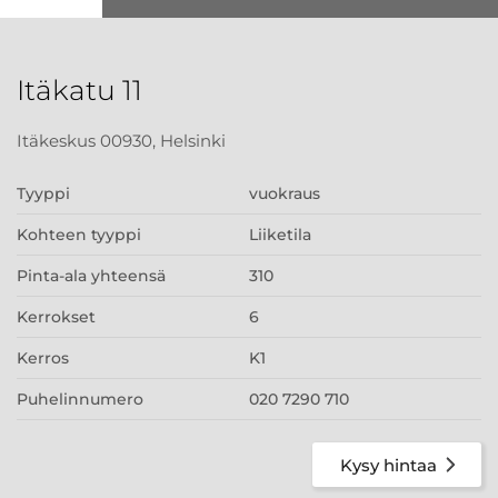
Itäkatu 11
Itäkeskus 00930, Helsinki
Tyyppi
vuokraus
Kohteen tyyppi
Liiketila
Pinta-ala yhteensä
310
Kerrokset
6
Kerros
K1
Puhelinnumero
020 7290 710
Kysy hintaa