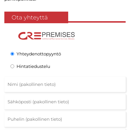
Ota yhteyttä
Yhteydenottopyyntö
Hintatiedustelu