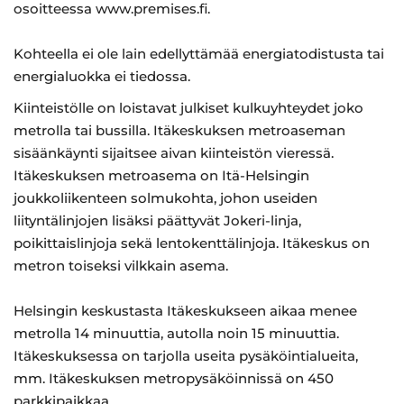
osoitteessa www.premises.fi.
Kohteella ei ole lain edellyttämää energiatodistusta tai
energialuokka ei tiedossa.
Kiinteistölle on loistavat julkiset kulkuyhteydet joko
metrolla tai bussilla. Itäkeskuksen metroaseman
sisäänkäynti sijaitsee aivan kiinteistön vieressä.
Itäkeskuksen metroasema on Itä-Helsingin
joukkoliikenteen solmukohta, johon useiden
liityntälinjojen lisäksi päättyvät Jokeri-linja,
poikittaislinjoja sekä lentokenttälinjoja. Itäkeskus on
metron toiseksi vilkkain asema.
Helsingin keskustasta Itäkeskukseen aikaa menee
metrolla 14 minuuttia, autolla noin 15 minuuttia.
Itäkeskuksessa on tarjolla useita pysäköintialueita,
mm. Itäkeskuksen metropysäköinnissä on 450
parkkipaikkaa.