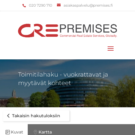
‌020 7290 710
asiakaspalvelu@premises.fi
Valitse sivu
Toimitilahaku - vuokrattavat ja
myytävät kohteet
Takaisin hakutuloksiin
Kuvat
Kartta