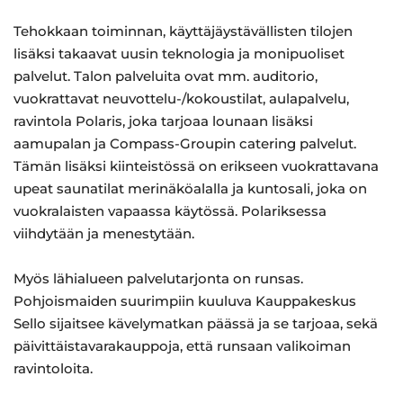
Tehokkaan toiminnan, käyttäjäystävällisten tilojen
lisäksi takaavat uusin teknologia ja monipuoliset
palvelut. Talon palveluita ovat mm. auditorio,
vuokrattavat neuvottelu-/kokoustilat, aulapalvelu,
ravintola Polaris, joka tarjoaa lounaan lisäksi
aamupalan ja Compass-Groupin catering palvelut.
Tämän lisäksi kiinteistössä on erikseen vuokrattavana
upeat saunatilat merinäköalalla ja kuntosali, joka on
vuokralaisten vapaassa käytössä. Polariksessa
viihdytään ja menestytään.
Myös lähialueen palvelutarjonta on runsas.
Pohjoismaiden suurimpiin kuuluva Kauppakeskus
Sello sijaitsee kävelymatkan päässä ja se tarjoaa, sekä
päivittäistavarakauppoja, että runsaan valikoiman
ravintoloita.