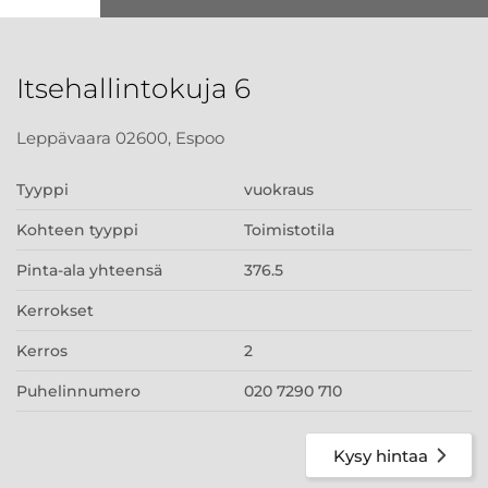
Itsehallintokuja 6
Leppävaara 02600, Espoo
Tyyppi
vuokraus
Kohteen tyyppi
Toimistotila
Pinta-ala yhteensä
376.5
Kerrokset
Kerros
2
Puhelinnumero
020 7290 710
Kysy hintaa