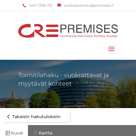
‌020 7290 710
asiakaspalvelu@premises.fi
Valitse sivu
Toimitilahaku - vuokrattavat ja
myytävät kohteet
Takaisin hakutuloksiin
Kuvat
Kartta