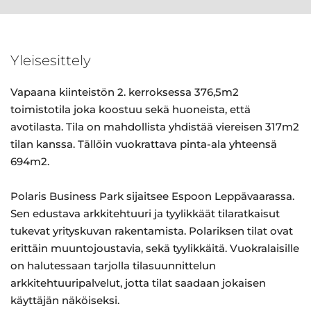
Yleisesittely
Vapaana kiinteistön 2. kerroksessa 376,5m2
toimistotila joka koostuu sekä huoneista, että
avotilasta. Tila on mahdollista yhdistää viereisen 317m2
tilan kanssa. Tällöin vuokrattava pinta-ala yhteensä
694m2.
Polaris Business Park sijaitsee Espoon Leppävaarassa.
Sen edustava arkkitehtuuri ja tyylikkäät tilaratkaisut
tukevat yrityskuvan rakentamista. Polariksen tilat ovat
erittäin muuntojoustavia, sekä tyylikkäitä. Vuokralaisille
on halutessaan tarjolla tilasuunnittelun
arkkitehtuuripalvelut, jotta tilat saadaan jokaisen
käyttäjän näköiseksi.