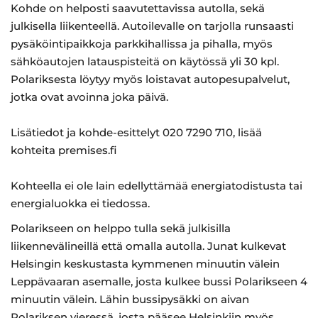
Kohde on helposti saavutettavissa autolla, sekä
julkisella liikenteellä. Autoilevalle on tarjolla runsaasti
pysäköintipaikkoja parkkihallissa ja pihalla, myös
sähköautojen latauspisteitä on käytössä yli 30 kpl.
Polariksesta löytyy myös loistavat autopesupalvelut,
jotka ovat avoinna joka päivä.
Lisätiedot ja kohde-esittelyt 020 7290 710, lisää
kohteita premises.fi
Kohteella ei ole lain edellyttämää energiatodistusta tai
energialuokka ei tiedossa.
Polarikseen on helppo tulla sekä julkisilla
liikennevälineillä että omalla autolla. Junat kulkevat
Helsingin keskustasta kymmenen minuutin välein
Leppävaaran asemalle, josta kulkee bussi Polarikseen 4
minuutin välein. Lähin bussipysäkki on aivan
Polariksen vieressä, josta pääsee Helsinkiin myös