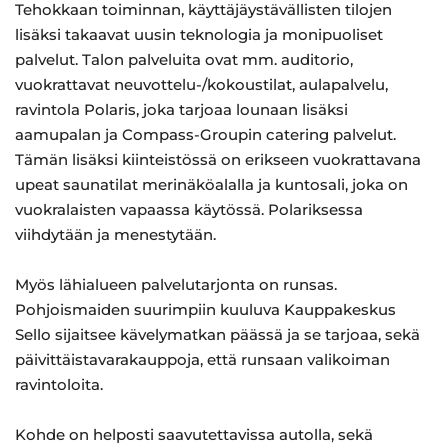
Tehokkaan toiminnan, käyttäjäystävällisten tilojen
lisäksi takaavat uusin teknologia ja monipuoliset
palvelut. Talon palveluita ovat mm. auditorio,
vuokrattavat neuvottelu-/kokoustilat, aulapalvelu,
ravintola Polaris, joka tarjoaa lounaan lisäksi
aamupalan ja Compass-Groupin catering palvelut.
Tämän lisäksi kiinteistössä on erikseen vuokrattavana
upeat saunatilat merinäköalalla ja kuntosali, joka on
vuokralaisten vapaassa käytössä. Polariksessa
viihdytään ja menestytään.
Myös lähialueen palvelutarjonta on runsas.
Pohjoismaiden suurimpiin kuuluva Kauppakeskus
Sello sijaitsee kävelymatkan päässä ja se tarjoaa, sekä
päivittäistavarakauppoja, että runsaan valikoiman
ravintoloita.
Kohde on helposti saavutettavissa autolla, sekä