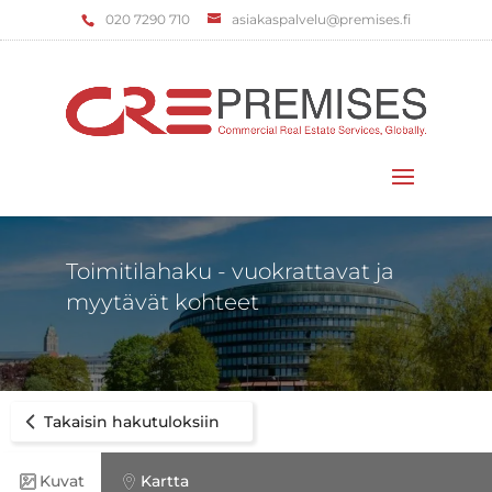
‌020 7290 710
asiakaspalvelu@premises.fi
Valitse sivu
Toimitilahaku - vuokrattavat ja
myytävät kohteet
Takaisin hakutuloksiin
Kuvat
Kartta