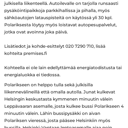
julkisella liikenteellä. Autoilevalle on tarjolla runsaasti
pysäköintipaikkoja parkkihallissa ja pihalla, myös
sähköautojen latauspisteitä on käytössä yli 30 kpl.
Polariksesta löytyy myös loistavat autopesupalvelut,
jotka ovat avoinna joka päivä.
Lisätiedot ja kohde-esittelyt 020 7290 710, lisää
kohteita premises.fi
Kohteella ei ole lain edellyttämää energiatodistusta tai
energialuokka ei tiedossa.
Polarikseen on helppo tulla sekä julkisilla
liikennevälineillä että omalla autolla. Junat kulkevat
Helsingin keskustasta kymmenen minuutin välein
Leppävaaran asemalle, josta kulkee bussi Polarikseen 4
minuutin välein. Lähin bussipysäkki on aivan
Polariksen vieressä, josta pääsee Helsinkiin myös
bussilla. Helsinki-Vantaan lentoasemalle ajaa noin