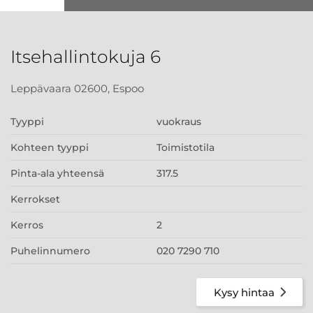
Itsehallintokuja 6
Leppävaara 02600, Espoo
Tyyppi
vuokraus
Kohteen tyyppi
Toimistotila
Pinta-ala yhteensä
317.5
Kerrokset
Kerros
2
Puhelinnumero
020 7290 710
Kysy hintaa