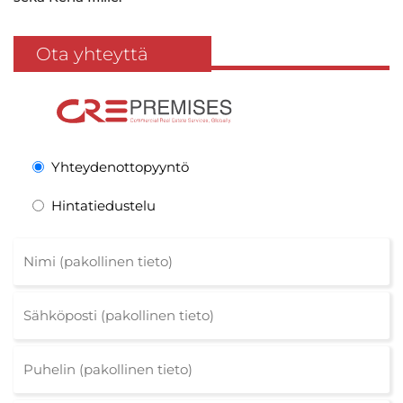
Ota yhteyttä
Yhteydenottopyyntö
Hintatiedustelu