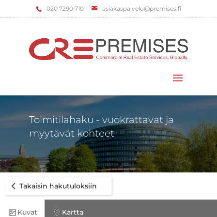
‌020 7290 710
asiakaspalvelu@premises.fi
Valitse sivu
Toimitilahaku - vuokrattavat ja
myytävät kohteet
Takaisin hakutuloksiin
Kuvat
Kartta