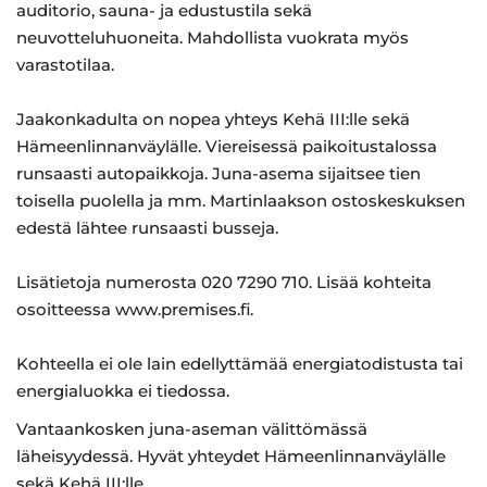
auditorio, sauna- ja edustustila sekä
neuvotteluhuoneita. Mahdollista vuokrata myös
varastotilaa.
Jaakonkadulta on nopea yhteys Kehä III:lle sekä
Hämeenlinnanväylälle. Viereisessä paikoitustalossa
runsaasti autopaikkoja. Juna-asema sijaitsee tien
toisella puolella ja mm. Martinlaakson ostoskeskuksen
edestä lähtee runsaasti busseja.
Lisätietoja numerosta 020 7290 710. Lisää kohteita
osoitteessa www.premises.fi.
Kohteella ei ole lain edellyttämää energiatodistusta tai
energialuokka ei tiedossa.
Vantaankosken juna-aseman välittömässä
läheisyydessä. Hyvät yhteydet Hämeenlinnanväylälle
sekä Kehä III:lle.