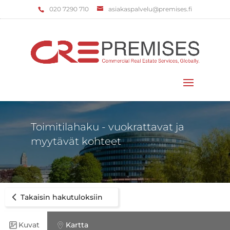
‌020 7290 710
asiakaspalvelu@premises.fi
Valitse sivu
Toimitilahaku - vuokrattavat ja
myytävät kohteet
Takaisin hakutuloksiin
Kuvat
Kartta