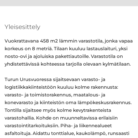
Yleisesittely
Vuokrattavana 458 m2 lämmin varastotila, jonka vapaa
korkeus on 8 metriä. Tilaan kuuluu lastauslaituri, yksi
nosto-ovi ja ajoluiska pakettiautoille. Varastotila on
yhdistettävissä kohteessa tarjolla olevaan kylmätilaan.
Turun Urusvuoressa sijaitsevaan varasto- ja
logistiikkakiinteistöön kuuluu kolme rakennusta:
varasto- ja toimistorakennus, maatalous- ja
konevarasto ja kiinteistön oma lämpökeskusrakennus.
Tontilla sijaitsee myös kolme kevytrakenteista
varastohallia. Kohde on muunneltavissa erilaisiin
varastointitarkoituksiin. Piha- ja liikennealueet
asfaltoituja. Aidattu tonttialue, kaukolämpö, runsaasti