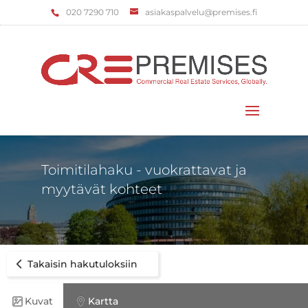
‌020 7290 710
asiakaspalvelu@premises.fi
Valitse sivu
Toimitilahaku - vuokrattavat ja
myytävät kohteet
Takaisin hakutuloksiin
Kuvat
Kartta