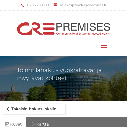
‌020 7290 710
asiakaspalvelu@premises.fi
Valitse sivu
Toimitilahaku - vuokrattavat ja
myytävät kohteet
Takaisin hakutuloksiin
Kuvat
Kartta