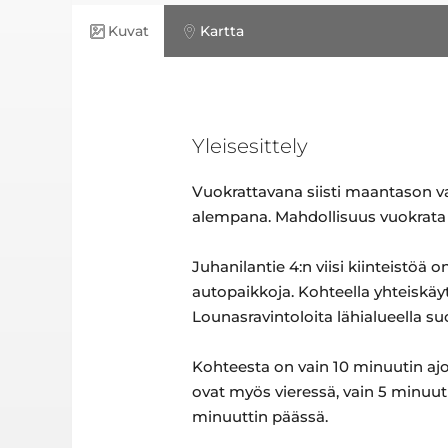
Kuvat
Kartta
Yleisesittely
Vuokrattavana siisti maantason vara
alempana. Mahdollisuus vuokrata m
Juhanilantie 4:n viisi kiinteistöä 
autopaikkoja. Kohteella yhteiskäytö
Lounasravintoloita lähialueella 
Kohteesta on vain 10 minuutin aj
ovat myös vieressä, vain 5 minuu
minuuttin päässä.