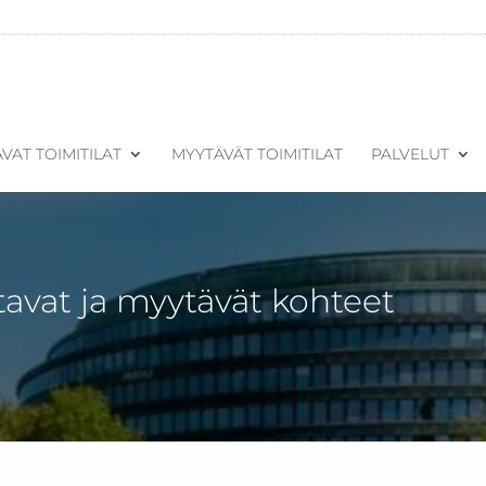
VAT TOIMITILAT
MYYTÄVÄT TOIMITILAT
PALVELUT
tavat ja myytävät kohteet