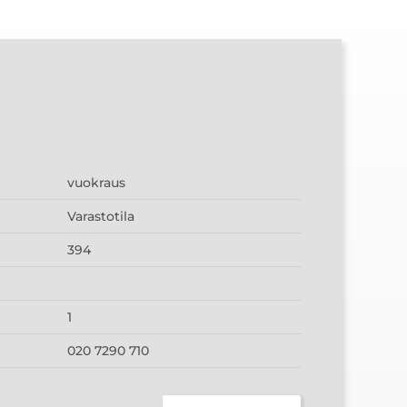
vuokraus
Varastotila
394
1
020 7290 710