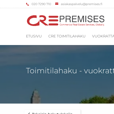
‌020 7290 710
asiakaspalvelu@premises.fi
ETUSIVU
CRE TOIMITILAHAKU
VUOKRATTA
Toimitilahaku - vuokrat