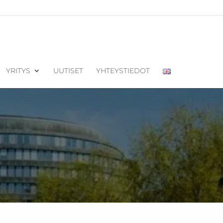
YRITYS
UUTISET
YHTEYSTIEDOT