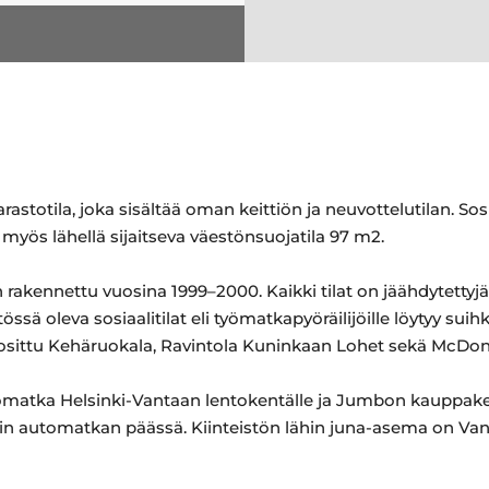
stotila, joka sisältää oman keittiön ja neuvottelutilan. Sosia
yös lähellä sijaitseva väestönsuojatila 97 m2.
on rakennettu vuosina 1999–2000. Kaikki tilat on jäähdytettyjä
ssä oleva sosiaalitilat eli työmatkapyöräilijöille löytyy suihk
suosittu Kehäruokala, Ravintola Kuninkaan Lohet sekä McDon
omatka Helsinki-Vantaan lentokentälle ja Jumbon kauppake
tin automatkan päässä. Kiinteistön lähin juna-asema on V