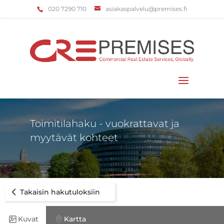
‌020 7290 710
asiakaspalvelu@premises.fi
Valitse sivu
Toimitilahaku - vuokrattavat ja
myytävät kohteet
Takaisin hakutuloksiin
Kuvat
Kartta