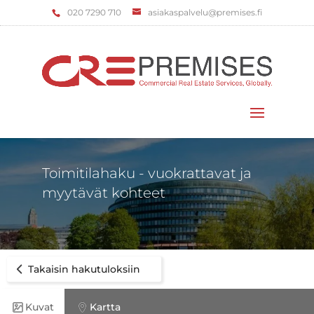
‌020 7290 710
asiakaspalvelu@premises.fi
Valitse sivu
Toimitilahaku - vuokrattavat ja
myytävät kohteet
Takaisin hakutuloksiin
Kuvat
Kartta