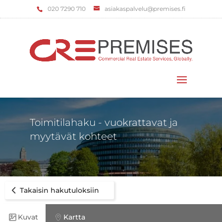
‌020 7290 710
asiakaspalvelu@premises.fi
Valitse sivu
Toimitilahaku - vuokrattavat ja
myytävät kohteet
Takaisin hakutuloksiin
Kuvat
Kartta