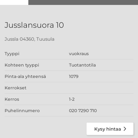
Jusslansuora 10
Jussla 04360, Tuusula
Tyyppi
vuokraus
Kohteen tyyppi
Tuotantotila
Pinta-ala yhteensä
1079
Kerrokset
Kerros
1-2
Puhelinnumero
020 7290 710
Kysy hintaa