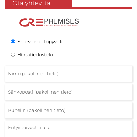
Ota yhteyttä
Yhteydenottopyyntö
Hintatiedustelu