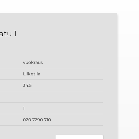
tu 1
vuokraus
Liiketila
34.5
1
020 7290 710