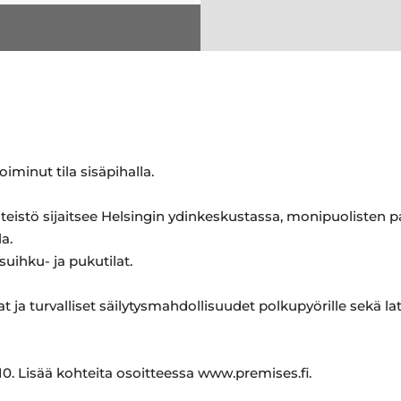
inut tila sisäpihalla.
teistö sijaitsee Helsingin ydinkeskustassa, monipuolisten p
a.
 suihku- ja pukutilat.
vat ja turvalliset säilytysmahdollisuudet polkupyörille sekä 
0. Lisää kohteita osoitteessa www.premises.fi.