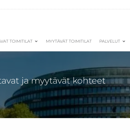
VAT TOIMITILAT
MYYTÄVÄT TOIMITILAT
PALVELUT
tavat ja myytävät kohteet