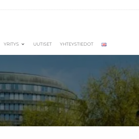
YRITYS
UUTISET
YHTEYSTIEDOT