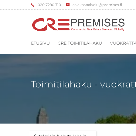
‌020 7290 710
asiakaspalvelu@premises.fi
ETUSIVU
CRE TOIMITILAHAKU
VUOKRATTA
Toimitilahaku - vuokrat