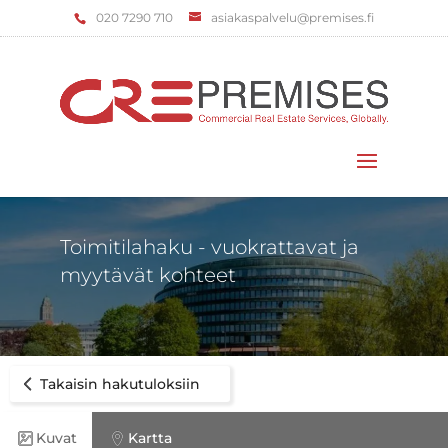
‌020 7290 710
asiakaspalvelu@premises.fi
Valitse sivu
Toimitilahaku - vuokrattavat ja
myytävät kohteet
Takaisin hakutuloksiin
Kuvat
Kartta