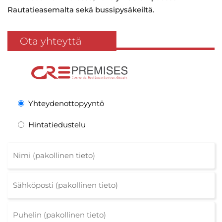
Rautatieasemalta sekä bussipysäkeiltä.
Ota yhteyttä
Yhteydenottopyyntö
Hintatiedustelu