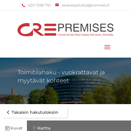
‌020 7290 710
asiakaspalvelu@premises.fi
Valitse sivu
Toimitilahaku - vuokrattavat ja
myytävät kohteet
Takaisin hakutuloksiin
Kuvat
Kartta