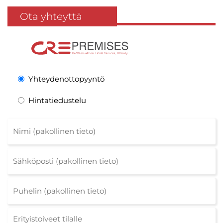
Ota yhteyttä
Yhteydenottopyyntö
Hintatiedustelu