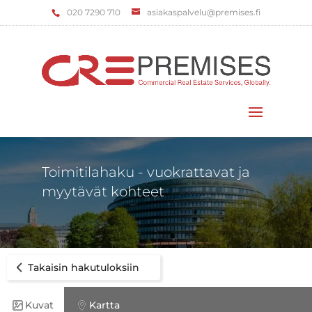
‌020 7290 710
asiakaspalvelu@premises.fi
Valitse sivu
Toimitilahaku - vuokrattavat ja
myytävät kohteet
Takaisin hakutuloksiin
Kuvat
Kartta