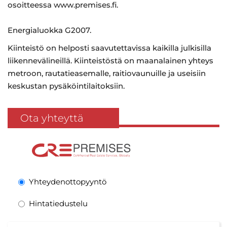
osoitteessa www.premises.fi.
Energialuokka G2007.
Kiinteistö on helposti saavutettavissa kaikilla julkisilla
liikennevälineillä. Kiinteistöstä on maanalainen yhteys
metroon, rautatieasemalle, raitiovaunuille ja useisiin
keskustan pysäköintilaitoksiin.
Ota yhteyttä
Yhteydenottopyyntö
Hintatiedustelu