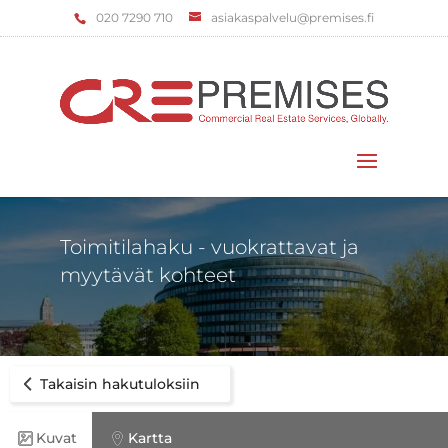
‌020 7290 710
asiakaspalvelu@premises.fi
Valitse sivu
Toimitilahaku - vuokrattavat ja
myytävät kohteet
Takaisin hakutuloksiin
Kuvat
Kartta