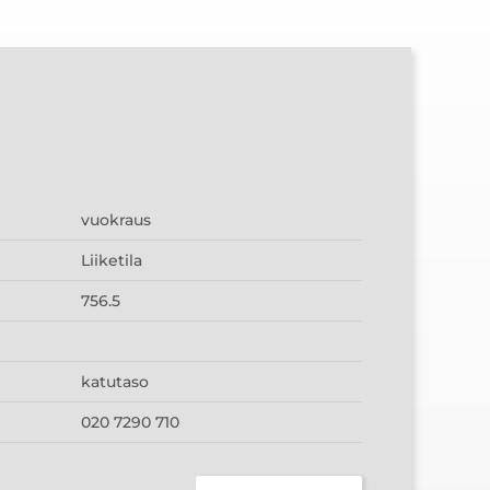
vuokraus
Liiketila
756.5
katutaso
020 7290 710