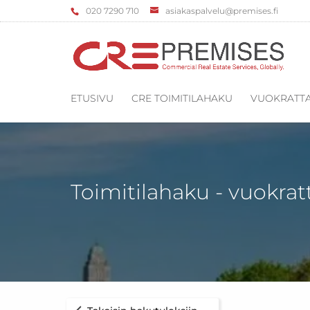
‌020 7290 710
asiakaspalvelu@premises.fi
ETUSIVU
CRE TOIMITILAHAKU
VUOKRATTA
Toimitilahaku - vuokrat