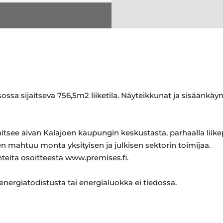
sa sijaitseva 756,5m2 liiketila. Näyteikkunat ja sisäänkäyn
see aivan Kalajoen kaupungin keskustasta, parhaalla liikepa
 mahtuu monta yksityisen ja julkisen sektorin toimijaa.
hteita osoitteesta www.premises.fi.
 energiatodistusta tai energialuokka ei tiedossa.