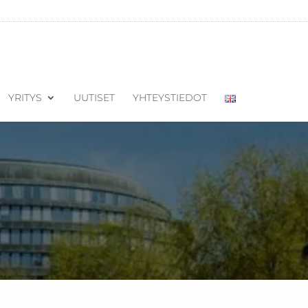
YRITYS
UUTISET
YHTEYSTIEDOT