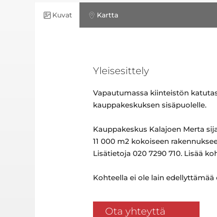
Kuvat
Kartta
Yleisesittely
Vapautumassa kiinteistön katutasos
kauppakeskuksen sisäpuolelle.
Kauppakeskus Kalajoen Merta sijait
11 000 m2 kokoiseen rakennukseen
Lisätietoja 020 7290 710. Lisää ko
Kohteella ei ole lain edellyttämää
Ota yhteyttä