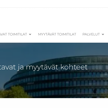
VAT TOIMITILAT
MYYTÄVÄT TOIMITILAT
PALVELUT
tavat ja myytävät kohteet