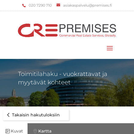
‌020 7290 710
asiakaspalvelu@premises.fi
Valitse sivu
Toimitilahaku - vuokrattavat ja
myytävät kohteet
Takaisin hakutuloksiin
Kuvat
Kartta