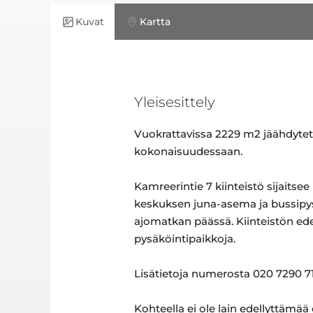
Kuvat
Kartta
Yleisesittely
Vuokrattavissa 2229 m2 jäähdytetty
kokonaisuudessaan.
Kamreerintie 7 kiinteistö sijait
keskuksen juna-asema ja bussipysä
ajomatkan päässä. Kiinteistön edes
pysäköintipaikkoja.
Lisätietoja numerosta 020 7290 71
Kohteella ei ole lain edellyttämää