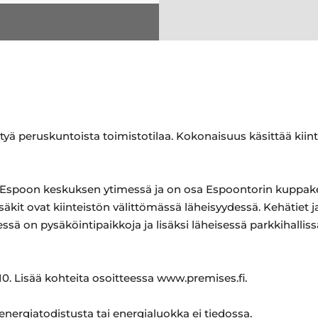
ä peruskuntoista toimistotilaa. Kokonaisuus käsittää kiinteis
see Espoon keskuksen ytimessä ja on osa Espoontorin kupp
kit ovat kiinteistön välittömässä läheisyydessä. Kehätiet j
sä on pysäköintipaikkoja ja lisäksi läheisessä parkkihallis
0. Lisää kohteita osoitteessa www.premises.fi.
 energiatodistusta tai energialuokka ei tiedossa.