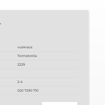
7
vuokraus
Toimistotila
2229
2-4
020 7290 710