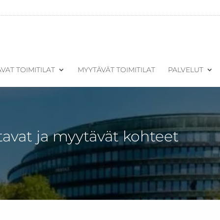
VAT TOIMITILAT
MYYTÄVÄT TOIMITILAT
PALVELUT
tavat ja myytävät kohteet