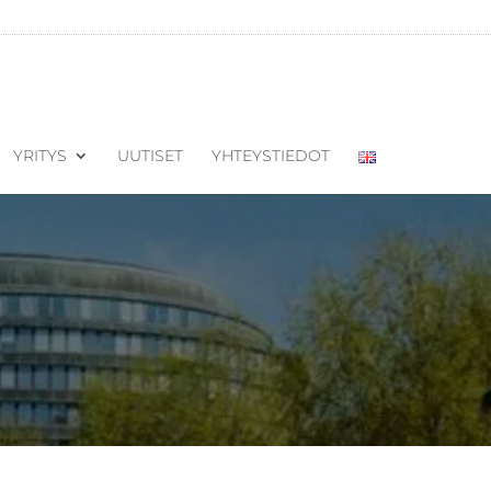
YRITYS
UUTISET
YHTEYSTIEDOT