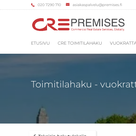
‌020 7290 710
asiakaspalvelu@premises.fi
ETUSIVU
CRE TOIMITILAHAKU
VUOKRATTA
Toimitilahaku - vuokrat