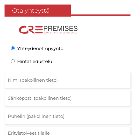
Ota yhteyttä
Yhteydenottopyyntö
Hintatiedustelu