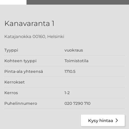
Kanavaranta 1
Katajanokka 00160, Helsinki
Tyyppi
vuokraus
Kohteen tyyppi
Toimistotila
Pinta-ala yhteensä
1710.5
Kerrokset
Kerros
1-2
Puhelinnumero
020 7290 710
Kysy hintaa