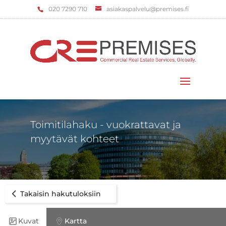
‌020 7290 710
asiakaspalvelu@premises.fi
Valitse sivu
Toimitilahaku - vuokrattavat ja
myytävät kohteet
Takaisin hakutuloksiin
Kuvat
Kartta