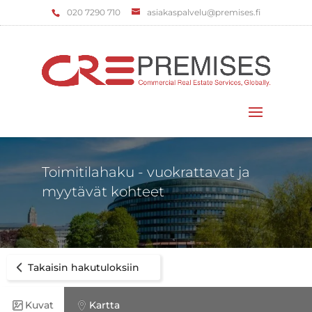
‌020 7290 710
asiakaspalvelu@premises.fi
Valitse sivu
Toimitilahaku - vuokrattavat ja
myytävät kohteet
Takaisin hakutuloksiin
Kuvat
Kartta