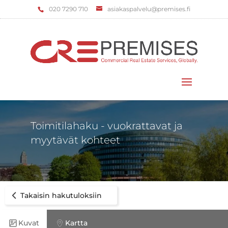
‌020 7290 710
asiakaspalvelu@premises.fi
Valitse sivu
Toimitilahaku - vuokrattavat ja
myytävät kohteet
Takaisin hakutuloksiin
Kuvat
Kartta