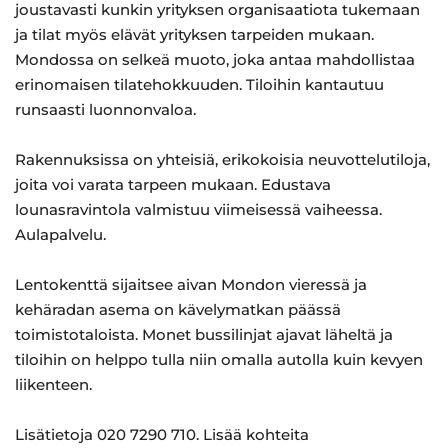
joustavasti kunkin yrityksen organisaatiota tukemaan
ja tilat myös elävät yrityksen tarpeiden mukaan.
Mondossa on selkeä muoto, joka antaa mahdollistaa
erinomaisen tilatehokkuuden. Tiloihin kantautuu
runsaasti luonnonvaloa.
Rakennuksissa on yhteisiä, erikokoisia neuvottelutiloja,
joita voi varata tarpeen mukaan. Edustava
lounasravintola valmistuu viimeisessä vaiheessa.
Aulapalvelu.
Lentokenttä sijaitsee aivan Mondon vieressä ja
kehäradan asema on kävelymatkan päässä
toimistotaloista. Monet bussilinjat ajavat läheltä ja
tiloihin on helppo tulla niin omalla autolla kuin kevyen
liikenteen.
Lisätietoja 020 7290 710. Lisää kohteita