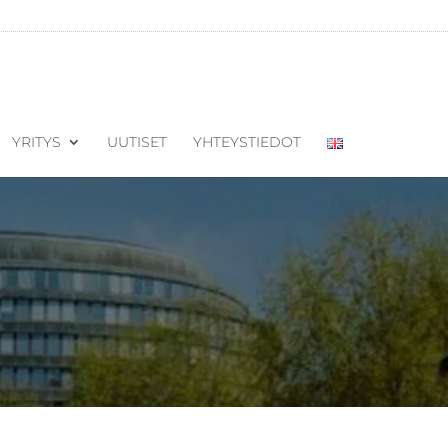
YRITYS
UUTISET
YHTEYSTIEDOT