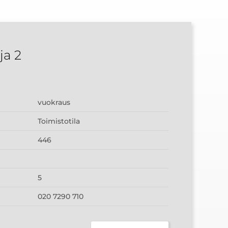
a 2
vuokraus
Toimistotila
446
5
020 7290 710