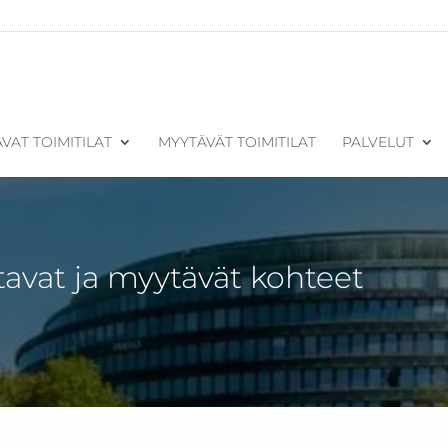
VAT TOIMITILAT
MYYTÄVÄT TOIMITILAT
PALVELUT
tavat ja myytävät kohteet