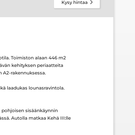
Kysy hintaa
otila. Toimiston alaan 446 m2
tävän kehityksen periaatteita
in A2-rakennuksessa.
sekä laadukas lounasravintola.
ä pohjoisen sisäänkäynnin
sä. Autolla matkaa Kehä III:lle