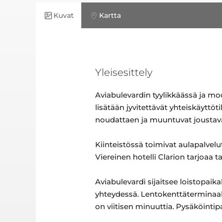
Kuvat
Kartta
Yleisesittely
Aviabulevardin tyylikkäässä ja mo
lisätään jyvitettävät yhteiskäyttö
noudattaen ja muuntuvat joustavas
Kiinteistössä toimivat aulapalvelu
Viereinen hotelli Clarion tarjoaa 
Aviabulevardi sijaitsee loistopai
yhteydessä. Lentokenttäterminaali
on viitisen minuuttia. Pysäköintipa