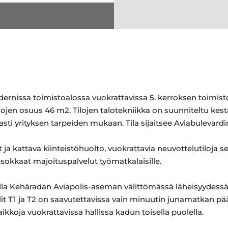
dernissa toimistoalossa vuokrattavissa 5. kerroksen toimist
tilojen osuus 46 m2. Tilojen talotekniikka on suunniteltu kes
ti yrityksen tarpeiden mukaan. Tila sijaitsee Aviabulevard
t ja kattava kiinteistöhuolto, vuokrattavia neuvottelutiloja 
tasokkaat majoituspalvelut työmatkalaisille.
kalla Kehäradan Aviapolis-aseman välittömässä läheisyydess
t T1 ja T2 on saavutettavissa vain minuutin junamatkan pääs
ikkoja vuokrattavissa hallissa kadun toisella puolella.