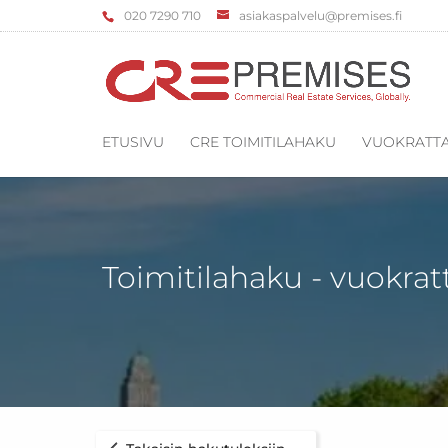
‌020 7290 710
asiakaspalvelu@premises.fi
ETUSIVU
CRE TOIMITILAHAKU
VUOKRATTA
Toimitilahaku - vuokrat