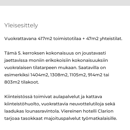
Yleisesittely
Vuokrattavana 417m2 toimistotilaa + 47m2 yhteistilat.
Tämä 5. kerroksen kokonaisuus on joustavasti
jaettavissa moniin erikokoisiin kokonaisuuksiin
vuokralaisen tilatarpeen mukaan. Saatavilla on
esimerkiksi 1404m2, 1308m2, 1105m2, 914m2 tai
803m2 tilakoot.
Kiinteistössä toimivat aulapalvelut ja kattava
kiinteistöhuolto, vuokrattavia neuvottelutiloja sekä
laadukas lounasravintola. Viereinen hotelli Clarion
tarjoaa tasokkaat majoituspalvelut työmatkalaisille.