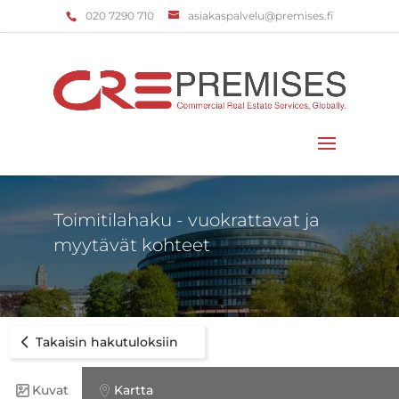
‌020 7290 710
asiakaspalvelu@premises.fi
Valitse sivu
Toimitilahaku - vuokrattavat ja
myytävät kohteet
Takaisin hakutuloksiin
Kuvat
Kartta