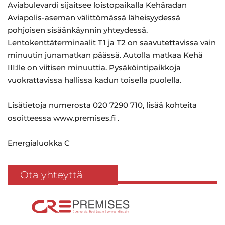
Aviabulevardi sijaitsee loistopaikalla Kehäradan
Aviapolis-aseman välittömässä läheisyydessä
pohjoisen sisäänkäynnin yhteydessä.
Lentokenttäterminaalit T1 ja T2 on saavutettavissa vain
minuutin junamatkan päässä. Autolla matkaa Kehä
III:lle on viitisen minuuttia. Pysäköintipaikkoja
vuokrattavissa hallissa kadun toisella puolella.
Lisätietoja numerosta 020 7290 710, lisää kohteita
osoitteessa www.premises.fi .
Energialuokka C
Ota yhteyttä