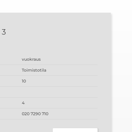
 3
vuokraus
Toimistotila
10
4
020 7290 710