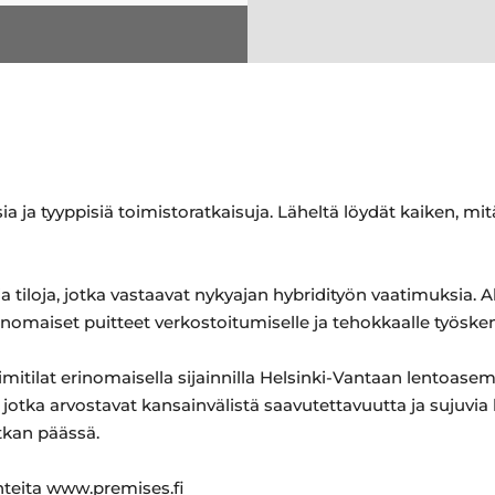
ia ja tyyppisiä toimistoratkaisuja. Läheltä löydät kaiken, mit
ia tiloja, jotka vastaavat nykyajan hybridityön vaatimuksia. A
inomaiset puitteet verkostoitumiselle ja tehokkaalle työskent
imitilat erinomaisella sijainnilla Helsinki-Vantaan lentoase
e, jotka arvostavat kansainvälistä saavutettavuutta ja sujuvia
tkan päässä.
ohteita www.premises.fi