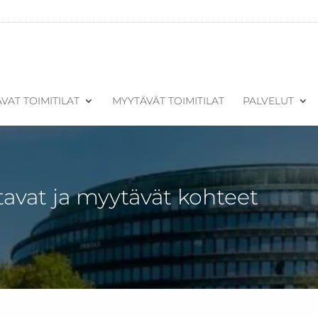
VAT TOIMITILAT
MYYTÄVÄT TOIMITILAT
PALVELUT
tavat ja myytävät kohteet