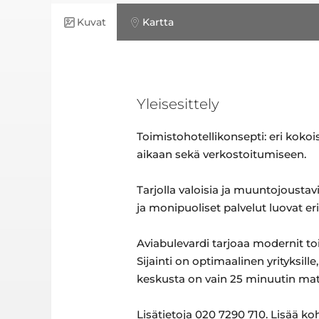
Kuvat
Kartta
Yleisesittely
Toimistohotellikonsepti: eri kokois
aikaan sekä verkostoitumiseen.
Tarjolla valoisia ja muuntojoustav
ja monipuoliset palvelut luovat er
Aviabulevardi tarjoaa modernit to
Sijainti on optimaalinen yrityksill
keskusta on vain 25 minuutin ma
Lisätietoja 020 7290 710. Lisää k