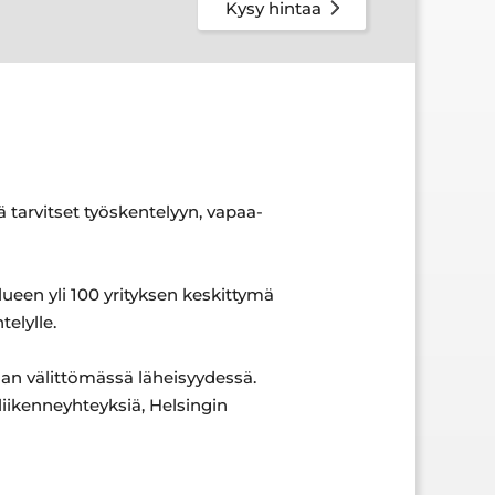
Kysy hintaa
ä tarvitset työskentelyyn, vapaa-
lueen yli 100 yrityksen keskittymä
elylle.
man välittömässä läheisyydessä.
 liikenneyhteyksiä, Helsingin