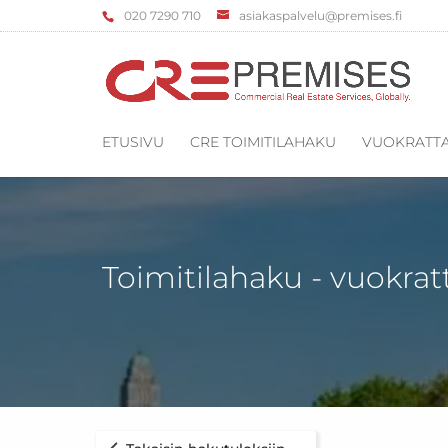
‌020 7290 710
asiakaspalvelu@premises.fi
ETUSIVU
CRE TOIMITILAHAKU
VUOKRATTA
Toimitilahaku - vuokrat