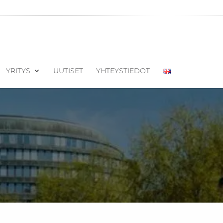
YRITYS
UUTISET
YHTEYSTIEDOT