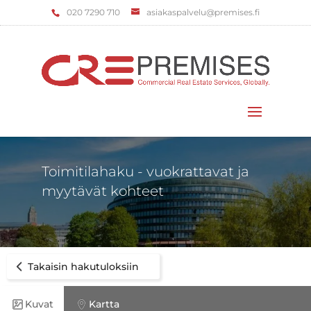
‌020 7290 710
asiakaspalvelu@premises.fi
Valitse sivu
Toimitilahaku - vuokrattavat ja
myytävät kohteet
Takaisin hakutuloksiin
Kuvat
Kartta