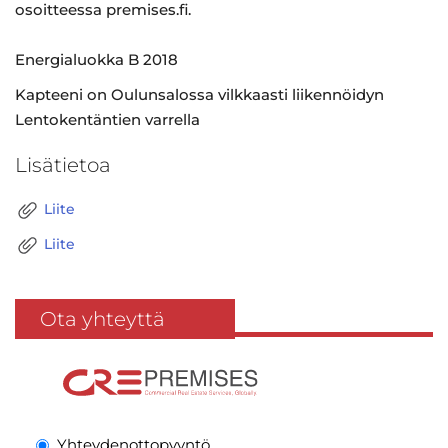
osoitteessa premises.fi.
Energialuokka B 2018
Kapteeni on Oulunsalossa vilkkaasti liikennöidyn
Lentokentäntien varrella
Lisätietoa
Liite
Liite
Ota yhteyttä
Yhteydenottopyyntö