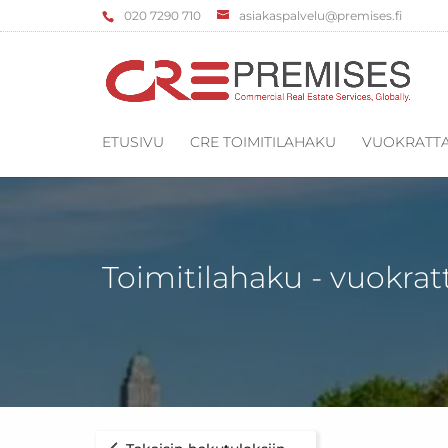
‌020 7290 710
asiakaspalvelu@premises.fi
ETUSIVU
CRE TOIMITILAHAKU
VUOKRATTA
Toimitilahaku - vuokrat