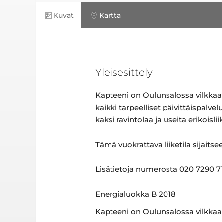
Kuvat
Kartta
Yleisesittely
Kapteeni on Oulunsalossa vilkkaast
kaikki tarpeelliset päivittäispalv
kaksi ravintolaa ja useita erikoislii
Tämä vuokrattava liiketila sijai
Lisätietoja numerosta 020 7290 710
Energialuokka B 2018
Kapteeni on Oulunsalossa vilkkaas