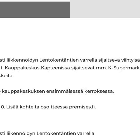
i liikkennöidyn Lentokentäntien varrella sijaitseva viihtyi
elut. Kauppakeskus Kapteenissa sijaitsevat mm. K-Supermarke
kkeitä.
tsee kauppakeskuksen ensimmäisessä kerroksessa.
. Lisää kohteita osoitteessa premises.fi.
ti liikennöidyn Lentokentäntien varrella