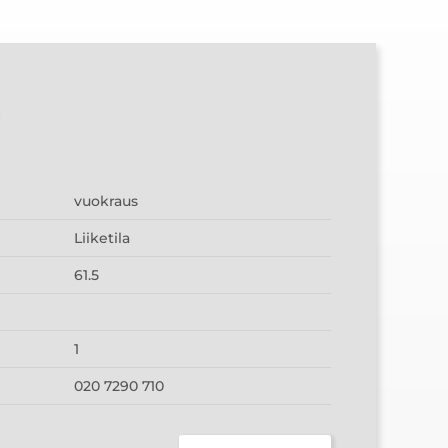
2
vuokraus
Liiketila
61.5
1
020 7290 710