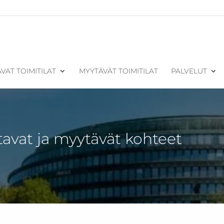
VAT TOIMITILAT
MYYTÄVÄT TOIMITILAT
PALVELUT
tavat ja myytävät kohteet