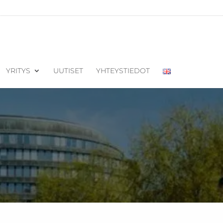
YRITYS
UUTISET
YHTEYSTIEDOT