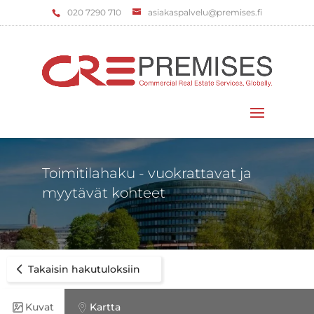
‌020 7290 710
asiakaspalvelu@premises.fi
Valitse sivu
Toimitilahaku - vuokrattavat ja
myytävät kohteet
Takaisin hakutuloksiin
Kuvat
Kartta