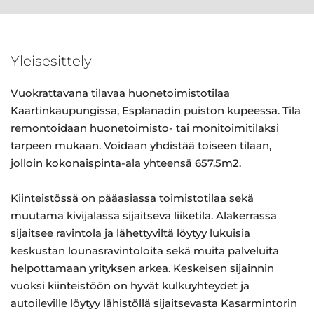
Yleisesittely
Vuokrattavana tilavaa huonetoimistotilaa
Kaartinkaupungissa, Esplanadin puiston kupeessa. Tila
remontoidaan huonetoimisto- tai monitoimitilaksi
tarpeen mukaan. Voidaan yhdistää toiseen tilaan,
jolloin kokonaispinta-ala yhteensä 657.5m2.
Kiinteistössä on pääasiassa toimistotilaa sekä
muutama kivijalassa sijaitseva liiketila. Alakerrassa
sijaitsee ravintola ja lähettyviltä löytyy lukuisia
keskustan lounasravintoloita sekä muita palveluita
helpottamaan yrityksen arkea. Keskeisen sijainnin
vuoksi kiinteistöön on hyvät kulkuyhteydet ja
autoileville löytyy lähistöllä sijaitsevasta Kasarmintorin