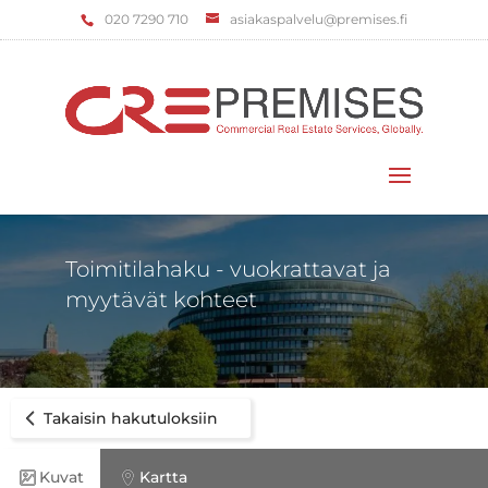
‌020 7290 710
asiakaspalvelu@premises.fi
Valitse sivu
Toimitilahaku - vuokrattavat ja
myytävät kohteet
Takaisin hakutuloksiin
Kuvat
Kartta