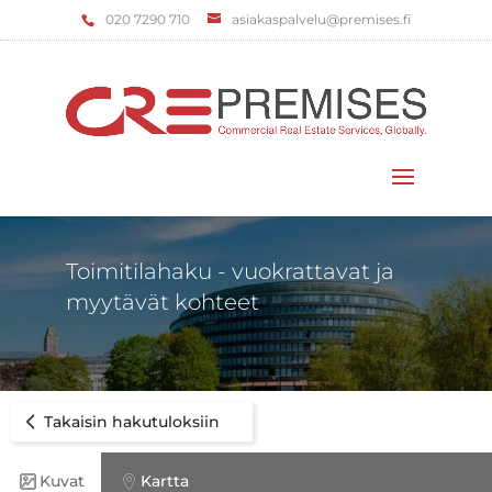
‌020 7290 710
asiakaspalvelu@premises.fi
Valitse sivu
Toimitilahaku - vuokrattavat ja
myytävät kohteet
Takaisin hakutuloksiin
Kuvat
Kartta