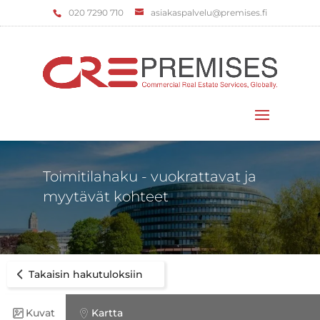
‌020 7290 710
asiakaspalvelu@premises.fi
Valitse sivu
Toimitilahaku - vuokrattavat ja
myytävät kohteet
Takaisin hakutuloksiin
Kuvat
Kartta