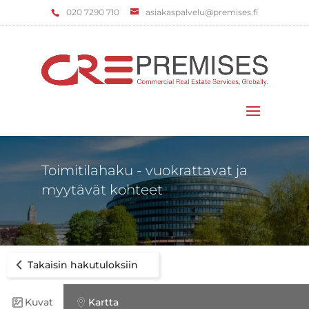
‌020 7290 710
asiakaspalvelu@premises.fi
Valitse sivu
Toimitilahaku - vuokrattavat ja
myytävät kohteet
Takaisin hakutuloksiin
Kuvat
Kartta