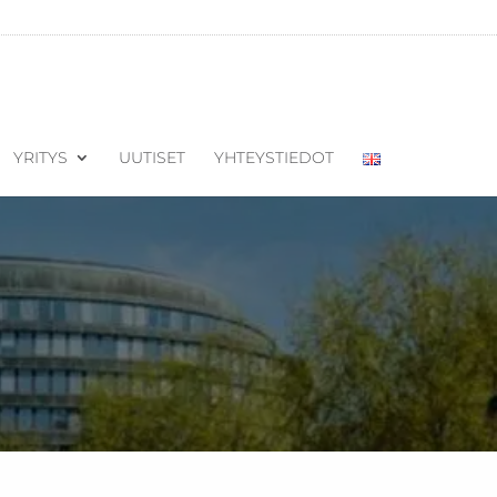
YRITYS
UUTISET
YHTEYSTIEDOT