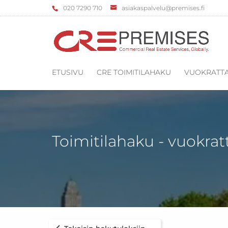
‌020 7290 710
asiakaspalvelu@premises.fi
ETUSIVU
CRE TOIMITILAHAKU
VUOKRATTA
Toimitilahaku - vuokrat