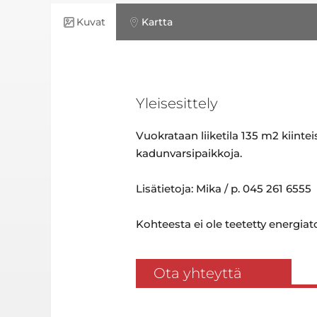
Kuvat
Kartta
Yleisesittely
Vuokrataan liiketila 135 m2 kiinte
kadunvarsipaikkoja.
Lisätietoja: Mika / p. 045 261 6555
Kohteesta ei ole teetetty energiatod
Ota yhteyttä