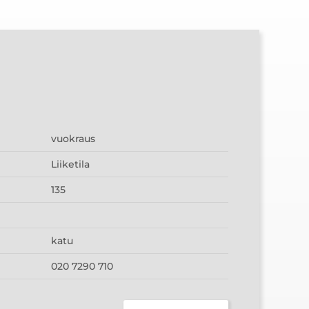
vuokraus
Liiketila
135
katu
020 7290 710