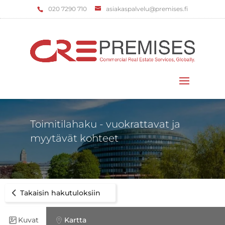
‌020 7290 710
asiakaspalvelu@premises.fi
Valitse sivu
Toimitilahaku - vuokrattavat ja
myytävät kohteet
Takaisin hakutuloksiin
Kuvat
Kartta