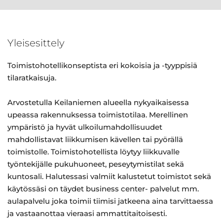
Yleisesittely
Toimistohotellikonseptista eri kokoisia ja -tyyppisiä
tilaratkaisuja.
Arvostetulla Keilaniemen alueella nykyaikaisessa
upeassa rakennuksessa toimistotilaa. Merellinen
ympäristö ja hyvät ulkoilumahdollisuudet
mahdollistavat liikkumisen kävellen tai pyörällä
toimistolle. Toimistohotellista löytyy liikkuvalle
työntekijälle pukuhuoneet, peseytymistilat sekä
kuntosali. Halutessasi valmiit kalustetut toimistot sekä
käytössäsi on täydet business center- palvelut mm.
aulapalvelu joka toimii tiimisi jatkeena aina tarvittaessa
ja vastaanottaa vieraasi ammattitaitoisesti.