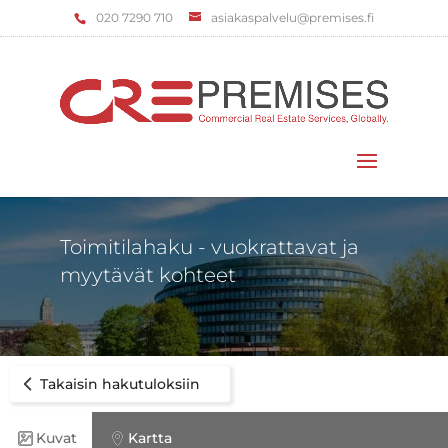
‌020 7290 710
asiakaspalvelu@premises.fi
Valitse sivu
Toimitilahaku - vuokrattavat ja
myytävät kohteet
Takaisin hakutuloksiin
Kuvat
Kartta