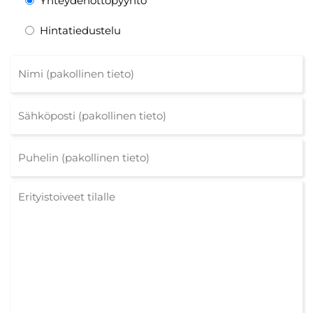
Yhteydenottopyyntö
Hintatiedustelu