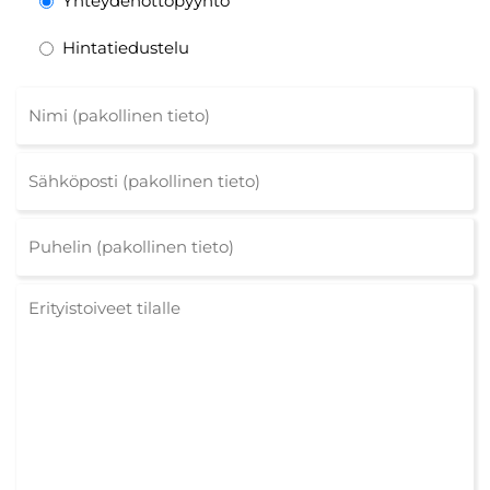
Yhteydenottopyyntö
Hintatiedustelu