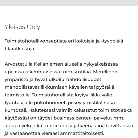
Yleisesittely
Toimistohotellikonseptista eri kokoisia ja -tyyppisiä
tilaratkaisuja.
Arvostetulla Keilaniemen alueella nykyaikaisessa
upeassa rakennuksessa toimistotilaa. Merellinen
ympäristö ja hyvät ulkoilumahdollisuudet
mahdollistavat liikkumisen kävellen tai pyörällä
toimistolle. Toimistohotellista löytyy liikkuvalle
työntekijälle pukuhuoneet, peseytymistilat sekä
kuntosali. Halutessasi valmiit kalustetut toimistot sekä
käytössäsi on täydet business center- palvelut mm.
aulapalvelu joka toimii tiimisi jatkeena aina tarvittaessa
ja vastaanottaa vieraasi ammattitaitoisesti.