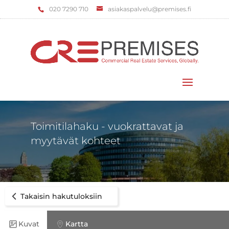
‌020 7290 710
asiakaspalvelu@premises.fi
Valitse sivu
Toimitilahaku - vuokrattavat ja
myytävät kohteet
Takaisin hakutuloksiin
Kuvat
Kartta