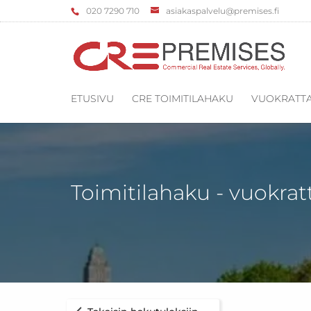
‌020 7290 710
asiakaspalvelu@premises.fi
ETUSIVU
CRE TOIMITILAHAKU
VUOKRATTA
Toimitilahaku - vuokrat