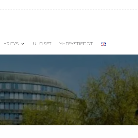
YRITYS
UUTISET
YHTEYSTIEDOT