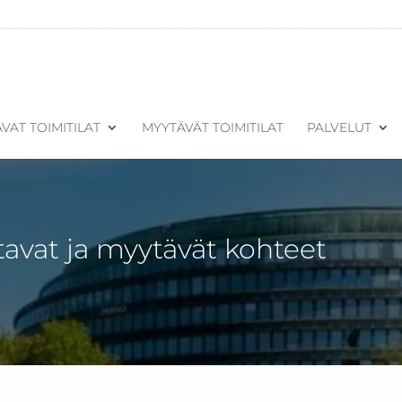
VAT TOIMITILAT
MYYTÄVÄT TOIMITILAT
PALVELUT
tavat ja myytävät kohteet