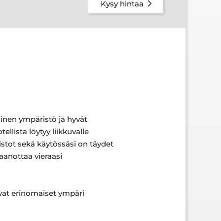
Kysy hintaa
linen ympäristö ja hyvät
llista löytyy liikkuvalle
istot sekä käytössäsi on täydet
taanottaa vieraasi
ovat erinomaiset ympäri