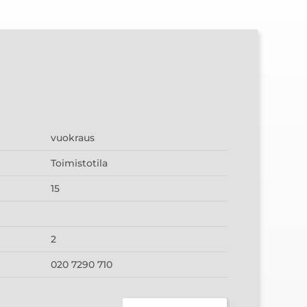
vuokraus
Toimistotila
15
2
020 7290 710