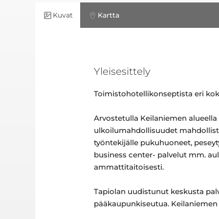
Kuvat
Kartta
Yleisesittely
Toimistohotellikonseptista eri kokoi
Arvostetulla Keilaniemen alueella
ulkoilumahdollisuudet mahdollistava
työntekijälle pukuhuoneet, peseyty
business center- palvelut mm. aula
ammattitaitoisesti.
Tapiolan uudistunut keskusta palv
pääkaupunkiseutua. Keilaniemen 