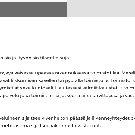
sia ja -tyyppisiä tilaratkaisuja.
 nykyaikaisessa upeassa rakennuksessa toimistotilaa. Merel
t liikkumisen kävellen tai pyörällä toimistolle. Toimistohote
mistilat sekä kuntosali. Halutessasi valmiit kalustetut toim
palvelu joka toimii tiimisi jatkeena aina tarvittaessa ja vas
eluineen sijaitsee kivenheiton päässä ja liikenneyhteydet 
metroasema sijaitsee rakennusta vastapäätä.